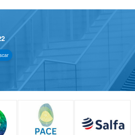
22
scar